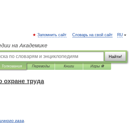
Запомнить сайт
Словарь на свой сайт
RU
едии на Академике
Найти!
Толкования
Переводы
Книги
Игры ⚽
о охране труда
ичного
газа
.