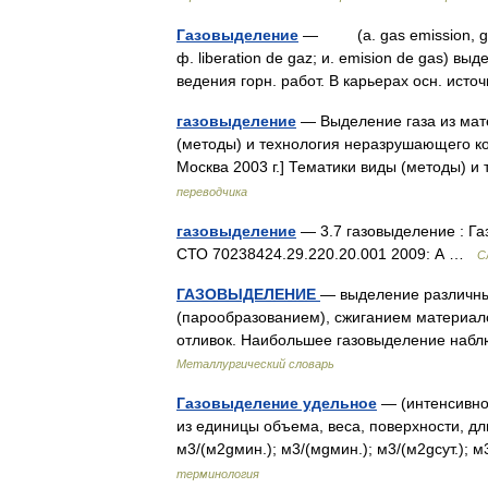
Газовыделение
— (a. gas emission, gas e
ф. liberation de gaz; и. emision de gas) в
ведения горн. работ. B карьерах осн. ист
газовыделение
— Выделение газа из мат
(методы) и технология неразрушающего ко
Москва 2003 г.] Тематики виды (методы) 
переводчика
газовыделение
— 3.7 газовыделение : Га
СТО 70238424.29.220.20.001 2009: А …
С
ГАЗОВЫДЕЛЕНИЕ
— выделение различных
(парообразованием), сжиганием материало
отливок. Наибольшее газовыделение набл
Металлургический словарь
Газовыделение удельное
— (интенсивнос
из единицы объема, веса, поверхности, дл
м3/(м2gмин.); м3/(мgмин.); м3/(м2gсут.); 
терминология