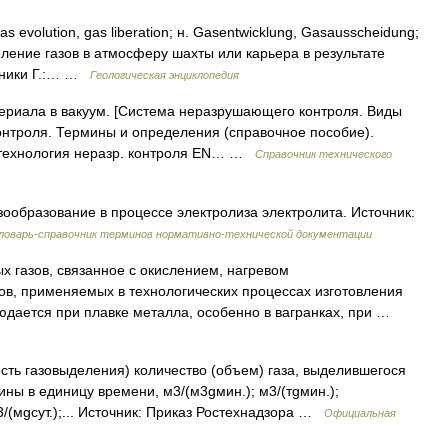
volution, gas liberation; н. Gasentwicklung, Gasausscheidung;
ыделение газов в атмосферу шахты или карьера в результате
очники Г.:… …
Геологическая энциклопедия
ериала в вакуум. [Система неразрушающего контроля. Виды
нтроля. Термины и определения (справочное пособие).
и технология неразр. контроля EN… …
Справочник технического
зообразование в процессе электролиза электролита. Источник:
ловарь-справочник терминов нормативно-технической документации
 газов, связанное с окислением, нагревом
в, применяемых в технологических процессах изготовления
юдается при плавке металла, особенно в вагранках, при …
ть газовыделения) количество (объем) газа, выделившегося
ины в единицу времени, м3/(м3gмин.); м3/(тgмин.);
м3/(мgсут.);... Источник: Приказ Ростехнадзора …
Официальная