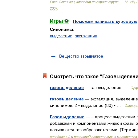
Российская
энциклопедия
по
охране
труда
. —
М
.
:
НЦ
2007
.
Игры ⚽
Поможем написать курсовую
Синонимы
:
выделение
,
эксгаляция
Вещество взрывчатое
Смотреть что такое "Газовыделени
газовыделение
— газовыделение …
Орф
газовыделение
— эксгаляция, выделение 
синонимов: 2 • выделение (80) • …
Словарь
Газовыделение
— – процесс выделении г
добавками и компонента­ми жидкой фазы 
называются газообразователями. [Терми
определений и пояснений строительных материалов