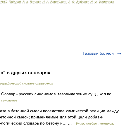
ЭНАС
.
Под
ред
.
В
.
К
.
Варова
,
И
.
А
.
Воробьева
,
А
.
Ф
.
Зубкова
,
Н
.
Ф
.
Измерова
.
Газовый баллон
е" в других словарях:
ографический словарь-справочник
Словарь русских синонимов. газовыделение сущ., кол во
 синонимов
аза в бетонной смеси вследствие химической реакции между
бетонной смеси; применяемые для этой цели добавки
нологический словарь по бетону и… …
Энциклопедия терминов,