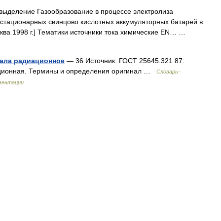
выделение Газообразование в процессе электролиза
и стационарных свинцово кислотных аккумуляторных батарей в
ква 1998 г.] Тематики источники тока химические EN… …
иала радиационное
— 36 Источник: ГОСТ 25645.321 87:
ационная. Термины и определения оригинал …
Словарь-
ментации